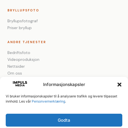
BRYLLUPSFOTO
Bryllupsfotograf
Priser bryllup
ANDRE TJENESTER
Bedriftsfoto
Videoproduksjon
Nettsider
Om oss
Informasjonskapsler
Vi bruker informasjonskapsler til å analysere trafikk og levere tilpasset
innhold. Les vår
Personvernerklæring
.
TELEFON
E-POST
+47 909 44 714
hei@impulsmedia.no
ADRESSE
Godta
Jernbanegata 11, 1706 Sarpsborg